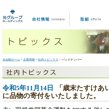
光会館ホーム
>
企業情報
>
社内トピックス
> バックナンバー
令和5年11月14日
「歳末たすけあ
に品物の寄付をいたしました。